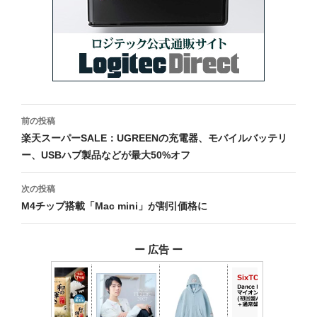
投
前の投稿
稿
楽天スーパーSALE：UGREENの充電器、モバイルバッテリ
ー、USBハブ製品などが最大50%オフ
ナ
ビ
次の投稿
M4チップ搭載「Mac mini」が割引価格に
ゲ
ー
ー 広告 ー
シ
ョ
ン