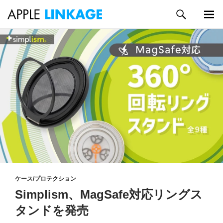
検
索
メイン
コ
メニュ
ン
ー
テ
ン
ツ
へ
ス
キ
ッ
プ
ケース/プロテクション
Simplism、MagSafe対応リングス
タンドを発売