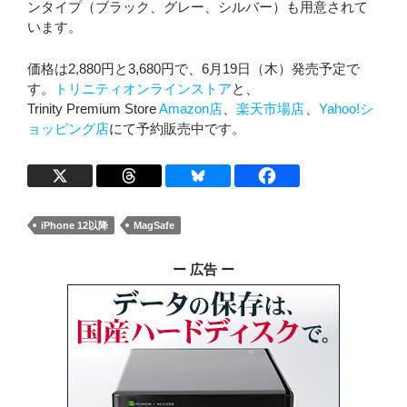
ンタイプ（ブラック、グレー、シルバー）も用意されて
います。
価格は2,880円と3,680円で、6月19日（木）発売予定で
す。
トリニティオンラインストア
と、
Trinity Premium Store
Amazon店
、
楽天市場店
、
Yahoo!シ
ョッピング店
にて予約販売中です。
iPhone 12以降
MagSafe
ー 広告 ー