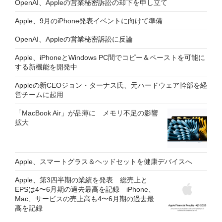
OpenAI、Appleの営業秘密訴訟の却下を申し立て
Apple、9月のiPhone発表イベントに向けて準備
OpenAI、Appleの営業秘密訴訟に反論
Apple、iPhoneとWindows PC間でコピー＆ペーストを可能に
する新機能を開発中
Appleの新CEOジョン・ターナス氏、元ハードウェア幹部を経
営チームに起用
「MacBook Air」が品薄に メモリ不足の影響
拡大
Apple、スマートグラス＆ヘッドセットを健康デバイスへ
Apple、第3四半期の業績を発表 総売上と
EPSは4〜6月期の過去最高を記録 iPhone、
Mac、サービスの売上高も4〜6月期の過去最
高を記録