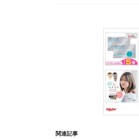
ゲ
ー
シ
ョ
ン
関連記事