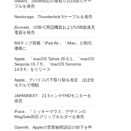
cheero、240W対応の巻取り式USB-Cケー
ブルを発売
Nextorage、Thunderbolt 5ケーブルを発売
j5create、USB-C周辺機器およびUSB急速充
電器を発売
M4チップ搭載「iPad Air」「iMac」が割引
価格に
Apple、「macOS Tahoe 26.6.1」「macOS
Sequoia 15.7.9」「macOS Sonoma
14.8.9」をリリース
Apple、デバイスの下取り額を改定 ほぼ全
モデルで増額
JAPANNEXT、21.5インチFHDモニターを
発売
iFace、「ミッキーマウス」デザインの
MagSafe対応グリップホルダーを発売
OpenAI、Appleの営業秘密訴訟の却下を申