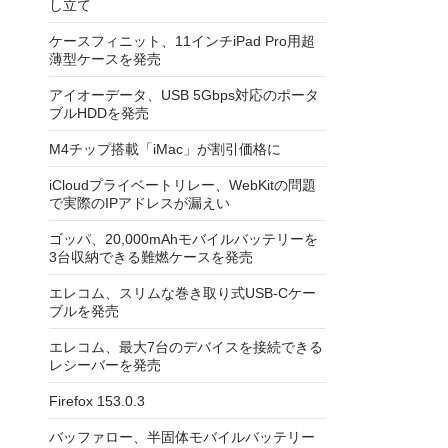
し立て
ケースフィニット、11インチiPad Pro用超
薄型ケースを発売
アイオーデータ、USB 5Gbps対応のポータ
ブルHDDを発売
M4チップ搭載「iMac」が割引価格に
iCloudプライベートリレー、WebKitの問題
で実際のIPアドレスが漏えい
ゴッパ、20,000mAhモバイルバッテリーを
3台収納できる難燃ケースを発売
エレコム、スリムな巻き取り式USB-Cケー
ブルを発売
エレコム、最大7台のデバイスを接続できる
レシーバーを発売
Firefox 153.0.3
バッファロー、半固体モバイルバッテリー