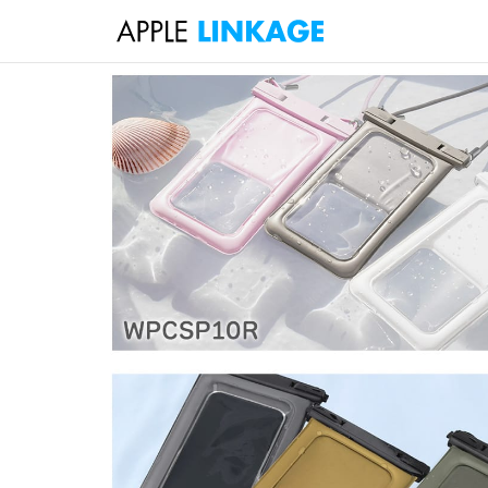
検
索
コ
ン
テ
ン
ツ
へ
ス
キ
ッ
プ