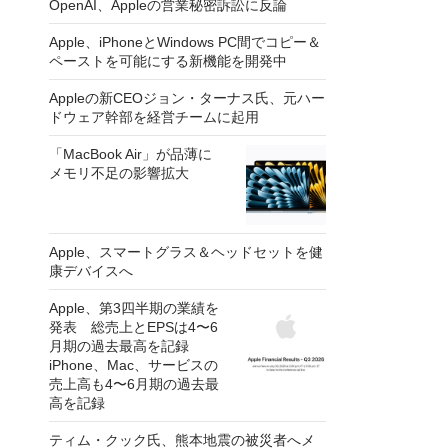
OpenAI、Appleの営業秘密訴訟に反論
Apple、iPhoneとWindows PC間でコピー＆
ペーストを可能にする新機能を開発中
Appleの新CEOジョン・ターナス氏、元ハー
ドウェア幹部を経営チームに起用
「MacBook Air」が品薄に
メモリ不足の影響拡大
Apple、スマートグラス＆ヘッドセットを健
康デバイスへ
Apple、第3四半期の業績を
発表 総売上とEPSは4〜6
月期の過去最高を記録
iPhone、Mac、サービスの
売上高も4〜6月期の過去最
高を記録
ティム・クック氏、熊本地震の被災者へメ