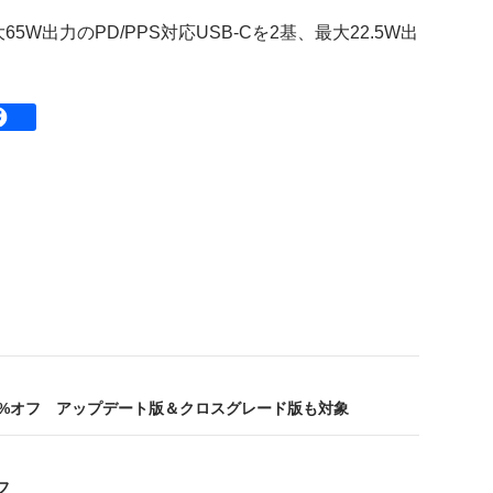
Podは、最大65W出力のPD/PPS対応USB-Cを2基、最大22.5W出
ーズが30%オフ アップデート版＆クロスグレード版も対象
フ