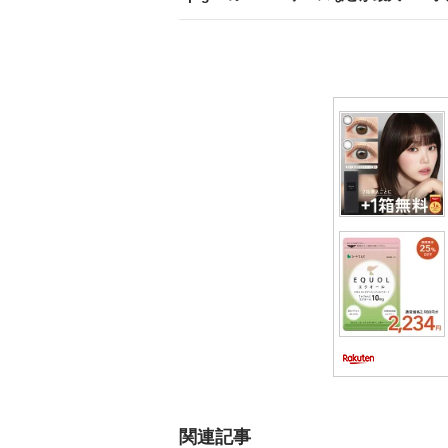
ゲ
ー
シ
ョ
ン
関連記事