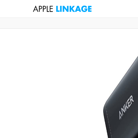
検
索
コ
ン
テ
ン
ツ
へ
ス
キ
ッ
プ