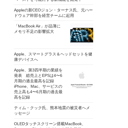
Appleの新CEOジョン・ターナス氏、元ハー
ドウェア幹部を経営チームに起用
「MacBook Air」が品薄に
メモリ不足の影響拡大
Apple、スマートグラス＆ヘッドセットを健
康デバイスへ
Apple、第3四半期の業績を
発表 総売上とEPSは4〜6
月期の過去最高を記録
iPhone、Mac、サービスの
売上高も4〜6月期の過去最
高を記録
ティム・クック氏、熊本地震の被災者へメ
ッセージ
OLEDタッチスクリーン搭載MacBook、