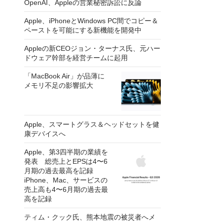
OpenAI、Appleの営業秘密訴訟に反論
Apple、iPhoneとWindows PC間でコピー＆
ペーストを可能にする新機能を開発中
Appleの新CEOジョン・ターナス氏、元ハー
ドウェア幹部を経営チームに起用
「MacBook Air」が品薄に
メモリ不足の影響拡大
Apple、スマートグラス＆ヘッドセットを健
康デバイスへ
Apple、第3四半期の業績を
発表 総売上とEPSは4〜6
月期の過去最高を記録
iPhone、Mac、サービスの
売上高も4〜6月期の過去最
高を記録
ティム・クック氏、熊本地震の被災者へメ