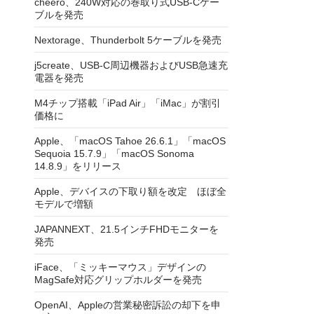
cheero、240W対応の巻取り式USB-Cケー
ブルを発売
Nextorage、Thunderbolt 5ケーブルを発売
j5create、USB-C周辺機器およびUSB急速充
電器を発売
M4チップ搭載「iPad Air」「iMac」が割引
価格に
Apple、「macOS Tahoe 26.6.1」「macOS
Sequoia 15.7.9」「macOS Sonoma
14.8.9」をリリース
Apple、デバイスの下取り額を改定 ほぼ全
モデルで増額
JAPANNEXT、21.5インチFHDモニターを
発売
iFace、「ミッキーマウス」デザインの
MagSafe対応グリップホルダーを発売
OpenAI、Appleの営業秘密訴訟の却下を申