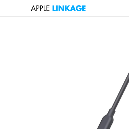
検
索
コ
ン
テ
ン
ツ
へ
ス
キ
ッ
プ