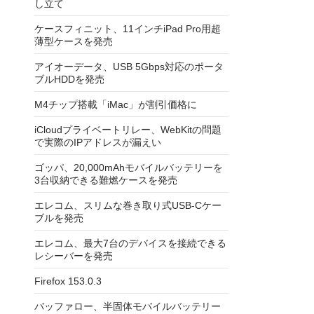
し立て
ケースフィニット、11インチiPad Pro用超
薄型ケースを発売
アイオーデータ、USB 5Gbps対応のポータ
ブルHDDを発売
M4チップ搭載「iMac」が割引価格に
iCloudプライベートリレー、WebKitの問題
で実際のIPアドレスが漏えい
ゴッパ、20,000mAhモバイルバッテリーを
3台収納できる難燃ケースを発売
エレコム、スリムな巻き取り式USB-Cケー
ブルを発売
エレコム、最大7台のデバイスを接続できる
レシーバーを発売
Firefox 153.0.3
バッファロー、半固体モバイルバッテリー