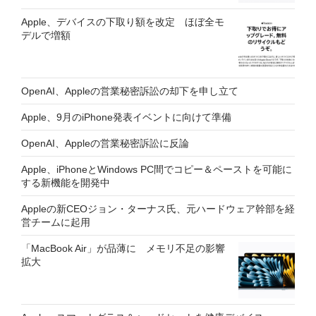
Apple、デバイスの下取り額を改定 ほぼ全モ
デルで増額
OpenAI、Appleの営業秘密訴訟の却下を申し立て
Apple、9月のiPhone発表イベントに向けて準備
OpenAI、Appleの営業秘密訴訟に反論
Apple、iPhoneとWindows PC間でコピー＆ペーストを可能に
する新機能を開発中
Appleの新CEOジョン・ターナス氏、元ハードウェア幹部を経
営チームに起用
「MacBook Air」が品薄に メモリ不足の影響
拡大