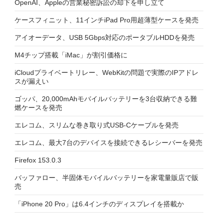
OpenAI、Appleの営業秘密訴訟の却下を申し立て
ケースフィニット、11インチiPad Pro用超薄型ケースを発売
アイオーデータ、USB 5Gbps対応のポータブルHDDを発売
M4チップ搭載「iMac」が割引価格に
iCloudプライベートリレー、WebKitの問題で実際のIPアドレ
スが漏えい
ゴッパ、20,000mAhモバイルバッテリーを3台収納できる難
燃ケースを発売
エレコム、スリムな巻き取り式USB-Cケーブルを発売
エレコム、最大7台のデバイスを接続できるレシーバーを発売
Firefox 153.0.3
バッファロー、半固体モバイルバッテリーを家電量販店で販
売
「iPhone 20 Pro」は6.4インチのディスプレイを搭載か