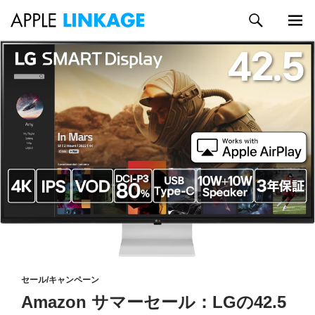
検
索
メイン
コ
メニュ
ン
ー
テ
ン
ツ
へ
ス
キ
ッ
プ
セール/キャンペーン
Amazon サマーセール：LGの42.5