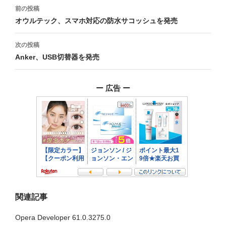
投
前の投稿
稿
オウルテック、スマホ対応の防水サコッシュを発売
ナ
次の投稿
ビ
Anker、USB切替器を発売
ゲ
ー 広告 ー
ー
シ
ョ
ン
関連記事
Opera Developer 61.0.3275.0