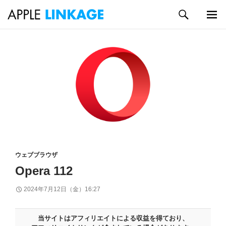
検
索
メイン
コ
メニュ
ン
ー
テ
ン
ツ
へ
ス
キ
ッ
プ
ウェブブラウザ
Opera 112
2024年7月12日（金）16:27
当サイトはアフィリエイトによる収益を得ており、