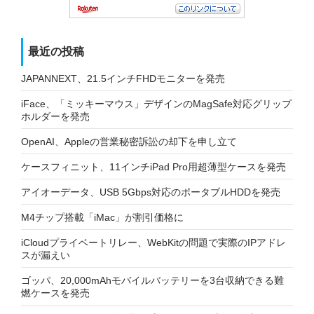
最近の投稿
JAPANNEXT、21.5インチFHDモニターを発売
iFace、「ミッキーマウス」デザインのMagSafe対応グリップ
ホルダーを発売
OpenAI、Appleの営業秘密訴訟の却下を申し立て
ケースフィニット、11インチiPad Pro用超薄型ケースを発売
アイオーデータ、USB 5Gbps対応のポータブルHDDを発売
M4チップ搭載「iMac」が割引価格に
iCloudプライベートリレー、WebKitの問題で実際のIPアドレ
スが漏えい
ゴッパ、20,000mAhモバイルバッテリーを3台収納できる難
燃ケースを発売