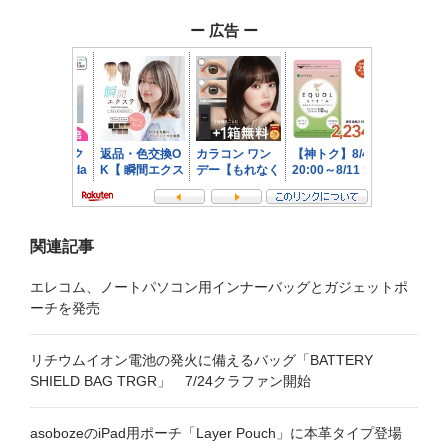
ー
ー 広告 ー
シ
ョ
ン
関連記事
エレコム、ノートパソコン用インナーバッグとガジェットポ
ーチを発売
リチウムイオン電池の発火に備えるバッグ「BATTERY
SHIELD BAG TRGR」 7/24クラファン開始
asobozeのiPad用ポーチ「Layer Pouch」に本革タイプ登場