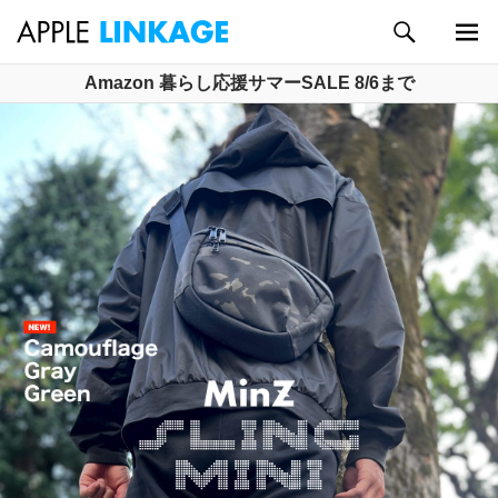
検
索
メイン
コ
Amazon 暮らし応援サマーSALE 8/6まで
メニュ
ン
ー
テ
ン
ツ
へ
ス
キ
ッ
プ