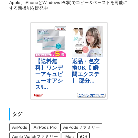
Apple、iPhoneとWindows PC間でコピー＆ペーストを可能に
する新機能を開発中
タグ
AirPods
AirPods Pro
AirPodsファミリー
Apple Watchファミリー
iMac
iOS