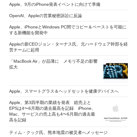
Apple、9月のiPhone発表イベントに向けて準備
OpenAI、Appleの営業秘密訴訟に反論
Apple、iPhoneとWindows PC間でコピー＆ペーストを可能に
する新機能を開発中
Appleの新CEOジョン・ターナス氏、元ハードウェア幹部を経
営チームに起用
「MacBook Air」が品薄に メモリ不足の影響
拡大
Apple、スマートグラス＆ヘッドセットを健康デバイスへ
Apple、第3四半期の業績を発表 総売上と
EPSは4〜6月期の過去最高を記録 iPhone、
Mac、サービスの売上高も4〜6月期の過去最
高を記録
ティム・クック氏、熊本地震の被災者へメッセージ