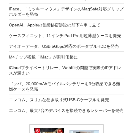
iFace、「ミッキーマウス」デザインのMagSafe対応グリップ
ホルダーを発売
OpenAI、Appleの営業秘密訴訟の却下を申し立て
ケースフィニット、11インチiPad Pro用超薄型ケースを発売
アイオーデータ、USB 5Gbps対応のポータブルHDDを発売
M4チップ搭載「iMac」が割引価格に
iCloudプライベートリレー、WebKitの問題で実際のIPアドレ
スが漏えい
ゴッパ、20,000mAhモバイルバッテリーを3台収納できる難
燃ケースを発売
エレコム、スリムな巻き取り式USB-Cケーブルを発売
エレコム、最大7台のデバイスを接続できるレシーバーを発売