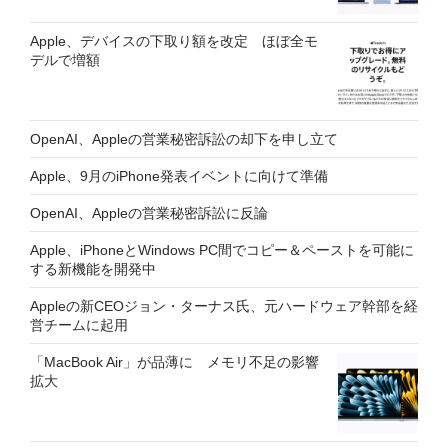
Apple、デバイスの下取り額を改定 ほぼ全モ
デルで増額
OpenAI、Appleの営業秘密訴訟の却下を申し立て
Apple、9月のiPhone発表イベントに向けて準備
OpenAI、Appleの営業秘密訴訟に反論
Apple、iPhoneとWindows PC間でコピー＆ペーストを可能に
する新機能を開発中
Appleの新CEOジョン・ターナス氏、元ハードウェア幹部を経
営チームに起用
「MacBook Air」が品薄に メモリ不足の影響
拡大