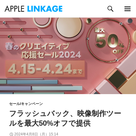
検
索
メイン
コ
メニュ
ン
ー
テ
ン
ツ
へ
ス
キ
ッ
プ
セール/キャンペーン
フラッシュバック、映像制作ツー
ルを最大50%オフで提供
2024年4月8日（月）15:14