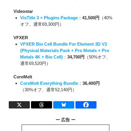
Videostar
VisTitle 3 + Plugins Package
：
41,500円
（40%
オフ、通常69,300円）
VFXER
VFXER Bio Cell Bundle For Element 3D V2
(Physical Materials Pack + Pro Metals + Pro
Metals 4K + Bio Cell)
：
34,700円
（50%オフ、
通常69,520円）
CoreMelt
CoreMelt Everything Bundle
：
36,400円
（30%オフ、通常52,140円）
ー 広告 ー