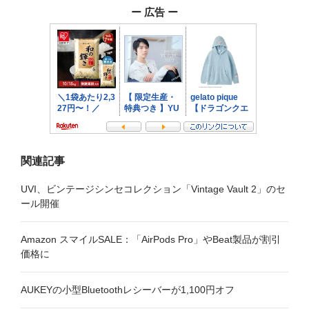
ー
ー 広告 ー
シ
ョ
ン
関連記事
UVI、ビンテージシンセコレクション「Vintage Vault 2」のセ
ール開催
Amazon スマイルSALE：「AirPods Pro」やBeat製品が割引
価格に
AUKEYの小型Bluetoothレシーバーが1,100円オフ