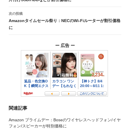
ナ
ビ
次の投稿
Amazonタイムセール祭り：NECのWi-Fiルーターが割引価格
ゲ
に
ー
シ
ー 広告 ー
ョ
ン
関連記事
Amazon プライムデー：Boseのワイヤレスヘッドフォン/イヤ
フォン/スピーカーが特別価格に