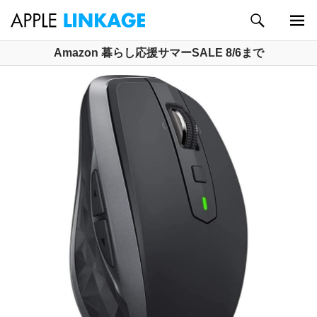
検
索
メイン
コ
Amazon 暮らし応援サマーSALE 8/6まで
メニュ
ン
ー
テ
ン
ツ
へ
ス
キ
ッ
プ