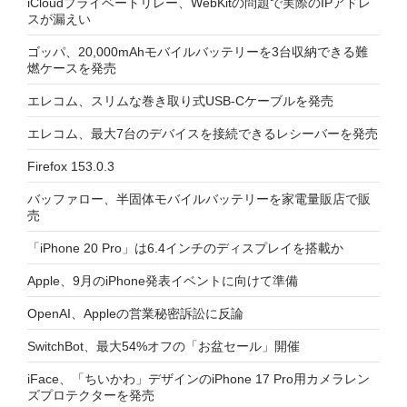
iCloudプライベートリレー、WebKitの問題で実際のIPアドレ
スが漏えい
ゴッパ、20,000mAhモバイルバッテリーを3台収納できる難
燃ケースを発売
エレコム、スリムな巻き取り式USB-Cケーブルを発売
エレコム、最大7台のデバイスを接続できるレシーバーを発売
Firefox 153.0.3
バッファロー、半固体モバイルバッテリーを家電量販店で販
売
「iPhone 20 Pro」は6.4インチのディスプレイを搭載か
Apple、9月のiPhone発表イベントに向けて準備
OpenAI、Appleの営業秘密訴訟に反論
SwitchBot、最大54%オフの「お盆セール」開催
iFace、「ちいかわ」デザインのiPhone 17 Pro用カメラレン
ズプロテクターを発売