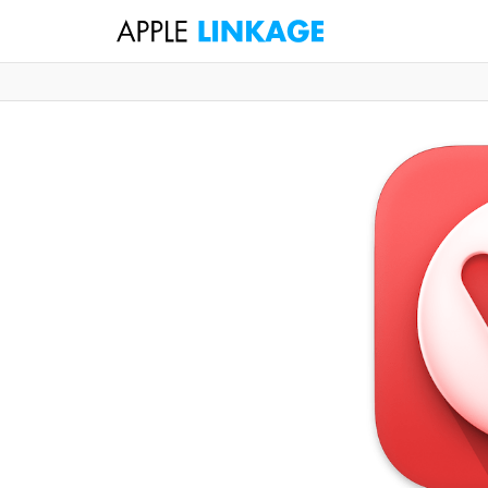
検
索
コ
ン
テ
ン
ツ
へ
ス
キ
ッ
プ