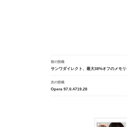
投
前の投稿
稿
サンワダイレクト、最⼤38%オフのメモリ
ナ
次の投稿
ビ
Opera 97.0.4719.28
ゲ
ー
シ