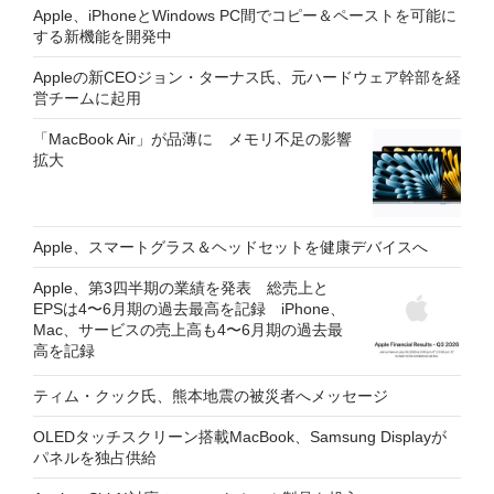
Apple、iPhoneとWindows PC間でコピー＆ペーストを可能に
する新機能を開発中
Appleの新CEOジョン・ターナス氏、元ハードウェア幹部を経
営チームに起用
「MacBook Air」が品薄に メモリ不足の影響
拡大
Apple、スマートグラス＆ヘッドセットを健康デバイスへ
Apple、第3四半期の業績を発表 総売上と
EPSは4〜6月期の過去最高を記録 iPhone、
Mac、サービスの売上高も4〜6月期の過去最
高を記録
ティム・クック氏、熊本地震の被災者へメッセージ
OLEDタッチスクリーン搭載MacBook、Samsung Displayが
パネルを独占供給