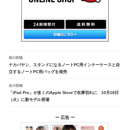
投
前の投稿
稿
ナカバヤシ、スタンドになるノートPC用インナーケースと自
立するノートPC用バッグを発売
ナ
ビ
次の投稿
「iPad Pro」が多くのApple Storeで在庫切れに 10月18日
ゲ
（火）に新モデル登場
ー
シ
ー 広告 ー
ョ