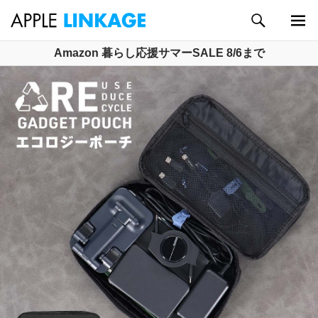
検
索
メイン
コ
Amazon 暮らし応援サマーSALE 8/6まで
メニュ
ン
ー
テ
ン
ツ
へ
ス
キ
ッ
プ