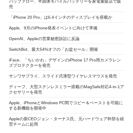
バッファロー、半固体モバイルバッテリーを家電量販店で販
売
「iPhone 20 Pro」は6.4インチのディスプレイを搭載か
Apple、9月のiPhone発表イベントに向けて準備
OpenAI、Appleの営業秘密訴訟に反論
SwitchBot、最大54%オフの「お盆セール」開催
iFace、「ちいかわ」デザインのiPhone 17 Pro用カメラレン
ズプロテクターを発売
サンワサプライ、スライド式薄型ワイヤレスマウスを発売
ディーフ、大型ステンレスミラー搭載のMagSafe対応4-in-1ア
クセサリーを発売
Apple、iPhoneとWindows PC間でコピー＆ペーストを可能に
する新機能を開発中
Appleの新CEOジョン・ターナス氏、元ハードウェア幹部を経
営チームに起用