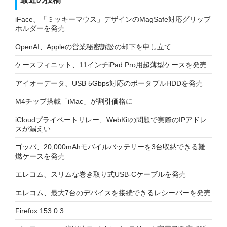
iFace、「ミッキーマウス」デザインのMagSafe対応グリップ
ホルダーを発売
OpenAI、Appleの営業秘密訴訟の却下を申し立て
ケースフィニット、11インチiPad Pro用超薄型ケースを発売
アイオーデータ、USB 5Gbps対応のポータブルHDDを発売
M4チップ搭載「iMac」が割引価格に
iCloudプライベートリレー、WebKitの問題で実際のIPアドレ
スが漏えい
ゴッパ、20,000mAhモバイルバッテリーを3台収納できる難
燃ケースを発売
エレコム、スリムな巻き取り式USB-Cケーブルを発売
エレコム、最大7台のデバイスを接続できるレシーバーを発売
Firefox 153.0.3