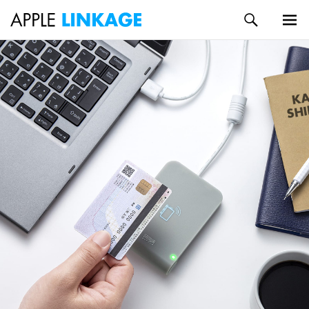
検
索
メイン
コ
メニュ
ン
ー
テ
ン
ツ
へ
ス
キ
ッ
プ