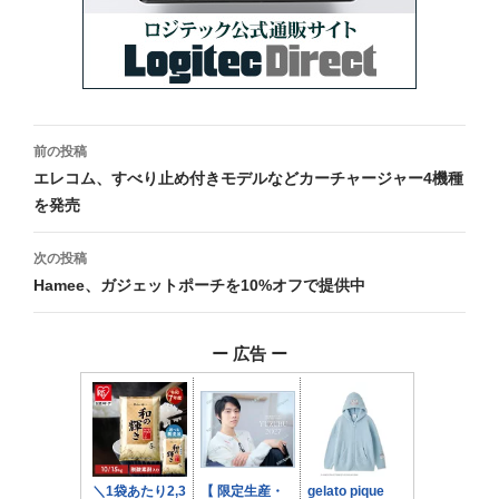
投
前の投稿
稿
エレコム、すべり止め付きモデルなどカーチャージャー4機種
を発売
ナ
ビ
次の投稿
Hamee、ガジェットポーチを10%オフで提供中
ゲ
ー
ー 広告 ー
シ
ョ
ン