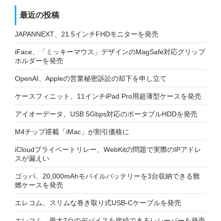
最近の投稿
JAPANNEXT、21.5インチFHDモニターを発売
iFace、「ミッキーマウス」デザインのMagSafe対応グリップ
ホルダーを発売
OpenAI、Appleの営業秘密訴訟の却下を申し立て
ケースフィニット、11インチiPad Pro用超薄型ケースを発売
アイオーデータ、USB 5Gbps対応のポータブルHDDを発売
M4チップ搭載「iMac」が割引価格に
iCloudプライベートリレー、WebKitの問題で実際のIPアドレ
スが漏えい
ゴッパ、20,000mAhモバイルバッテリーを3台収納できる難
燃ケースを発売
エレコム、スリムな巻き取り式USB-Cケーブルを発売
エレコム、最大7台のデバイスを接続できるレシーバーを発売