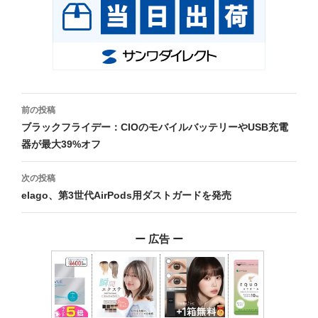
投
前の投稿
稿
ブラックフライデー：CIOのモバイルバッテリーやUSB充電
器が最大39%オフ
ナ
ビ
次の投稿
elago、第3世代AirPods用ダストガードを発売
ゲ
ー
ー 広告 ー
シ
ョ
ン