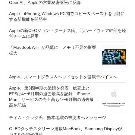
OpenAI、Appleの営業秘密訴訟に反論
Apple、iPhoneとWindows PC間でコピー＆ペーストを可能に
する新機能を開発中
Appleの新CEOジョン・ターナス氏、元ハードウェア幹部を経
営チームに起用
「MacBook Air」が品薄に メモリ不足の影響
拡大
Apple、スマートグラス＆ヘッドセットを健康デバイスへ
Apple、第3四半期の業績を発表 総売上と
EPSは4〜6月期の過去最高を記録 iPhone、
Mac、サービスの売上高も4〜6月期の過去最
高を記録
ティム・クック氏、熊本地震の被災者へメッセージ
OLEDタッチスクリーン搭載MacBook、Samsung Displayが
パネルを独占供給