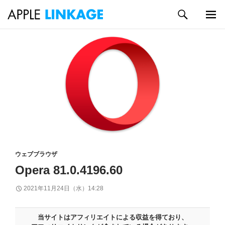
検
索
メイン
コ
メニュ
ン
ー
テ
ン
ツ
へ
ス
キ
ッ
プ
ウェブブラウザ
Opera 81.0.4196.60
2021年11月24日（水）14:28
当サイトはアフィリエイトによる収益を得ており、