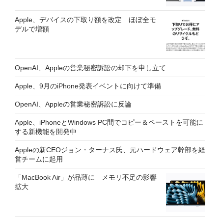
Apple、デバイスの下取り額を改定 ほぼ全モ
デルで増額
OpenAI、Appleの営業秘密訴訟の却下を申し立て
Apple、9月のiPhone発表イベントに向けて準備
OpenAI、Appleの営業秘密訴訟に反論
Apple、iPhoneとWindows PC間でコピー＆ペーストを可能に
する新機能を開発中
Appleの新CEOジョン・ターナス氏、元ハードウェア幹部を経
営チームに起用
「MacBook Air」が品薄に メモリ不足の影響
拡大