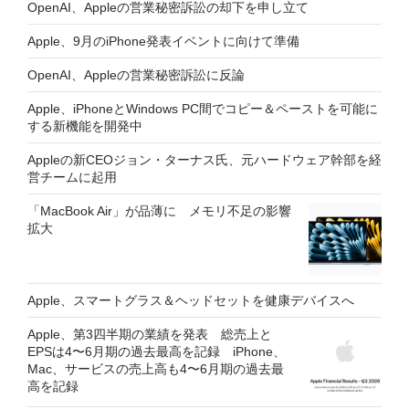
OpenAI、Appleの営業秘密訴訟の却下を申し立て
Apple、9月のiPhone発表イベントに向けて準備
OpenAI、Appleの営業秘密訴訟に反論
Apple、iPhoneとWindows PC間でコピー＆ペーストを可能に
する新機能を開発中
Appleの新CEOジョン・ターナス氏、元ハードウェア幹部を経
営チームに起用
「MacBook Air」が品薄に メモリ不足の影響
拡大
Apple、スマートグラス＆ヘッドセットを健康デバイスへ
Apple、第3四半期の業績を発表 総売上と
EPSは4〜6月期の過去最高を記録 iPhone、
Mac、サービスの売上高も4〜6月期の過去最
高を記録