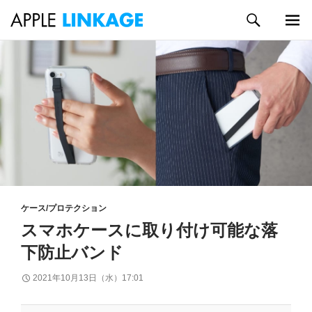
検
索
メイン
コ
メニュ
ン
ー
テ
ン
ツ
へ
ス
キ
ッ
プ
ケース/プロテクション
スマホケースに取り付け可能な落
下防止バンド
2021年10月13日（水）17:01