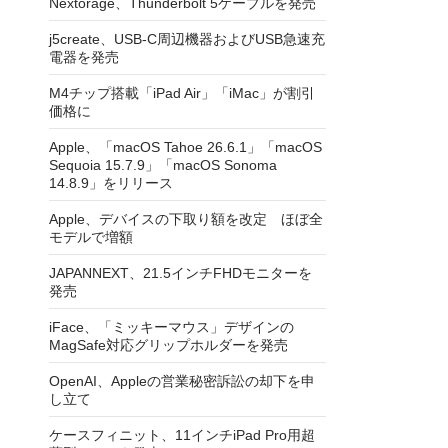
Nextorage、Thunderbolt 5ケーブルを発売
j5create、USB-C周辺機器およびUSB急速充
電器を発売
M4チップ搭載「iPad Air」「iMac」が割引
価格に
Apple、「macOS Tahoe 26.6.1」「macOS
Sequoia 15.7.9」「macOS Sonoma
14.8.9」をリリース
Apple、デバイスの下取り額を改定 ほぼ全
モデルで増額
JAPANNEXT、21.5インチFHDモニターを
発売
iFace、「ミッキーマウス」デザインの
MagSafe対応グリップホルダーを発売
OpenAI、Appleの営業秘密訴訟の却下を申
し立て
ケースフィニット、11インチiPad Pro用超