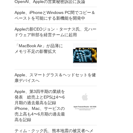
OpenAI、Appleの営業秘密訴訟に反論
Apple、iPhoneとWindows PC間でコピー＆
ペーストを可能にする新機能を開発中
Appleの新CEOジョン・ターナス氏、元ハー
ドウェア幹部を経営チームに起用
「MacBook Air」が品薄に
メモリ不足の影響拡大
Apple、スマートグラス＆ヘッドセットを健
康デバイスへ
Apple、第3四半期の業績を
発表 総売上とEPSは4〜6
月期の過去最高を記録
iPhone、Mac、サービスの
売上高も4〜6月期の過去最
高を記録
ティム・クック氏、熊本地震の被災者へメ