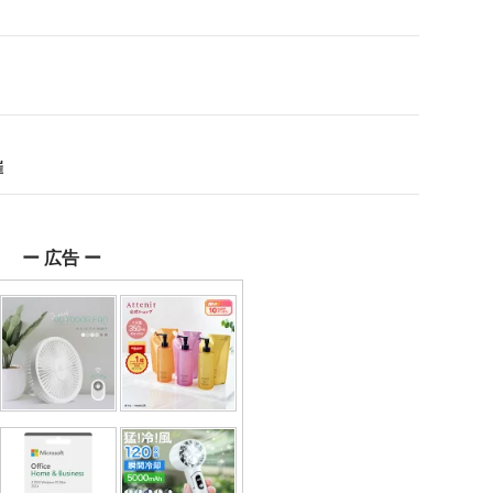
催
ー 広告 ー