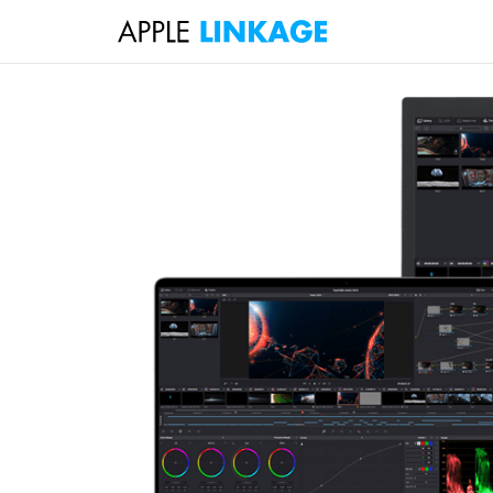
検
索
コ
ン
テ
ン
ツ
へ
ス
キ
ッ
プ