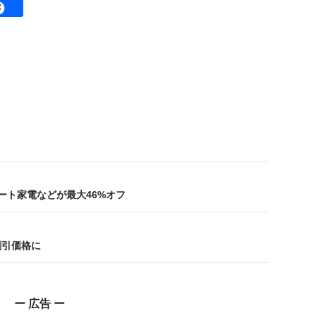
スマート家電などが最大46%オフ
割引価格に
ー 広告 ー