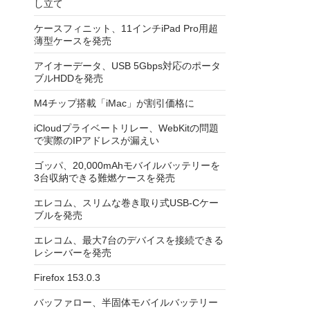
し立て
ケースフィニット、11インチiPad Pro用超
薄型ケースを発売
アイオーデータ、USB 5Gbps対応のポータ
ブルHDDを発売
M4チップ搭載「iMac」が割引価格に
iCloudプライベートリレー、WebKitの問題
で実際のIPアドレスが漏えい
ゴッパ、20,000mAhモバイルバッテリーを
3台収納できる難燃ケースを発売
エレコム、スリムな巻き取り式USB-Cケー
ブルを発売
エレコム、最大7台のデバイスを接続できる
レシーバーを発売
Firefox 153.0.3
バッファロー、半固体モバイルバッテリー