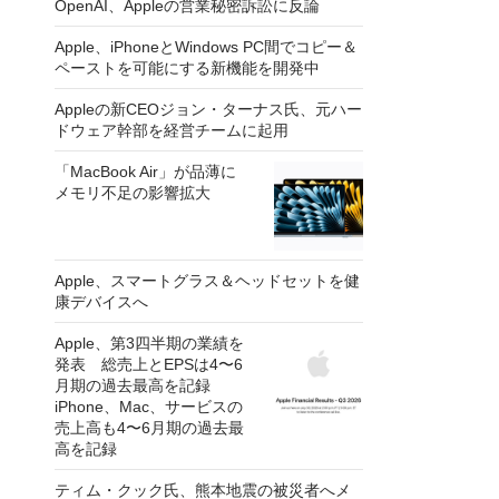
OpenAI、Appleの営業秘密訴訟に反論
Apple、iPhoneとWindows PC間でコピー＆
ペーストを可能にする新機能を開発中
Appleの新CEOジョン・ターナス氏、元ハー
ドウェア幹部を経営チームに起用
「MacBook Air」が品薄に
メモリ不足の影響拡大
Apple、スマートグラス＆ヘッドセットを健
康デバイスへ
Apple、第3四半期の業績を
発表 総売上とEPSは4〜6
月期の過去最高を記録
iPhone、Mac、サービスの
売上高も4〜6月期の過去最
高を記録
ティム・クック氏、熊本地震の被災者へメ