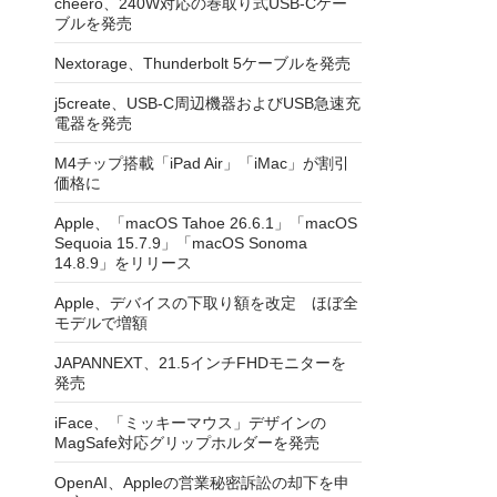
cheero、240W対応の巻取り式USB-Cケー
ブルを発売
Nextorage、Thunderbolt 5ケーブルを発売
j5create、USB-C周辺機器およびUSB急速充
電器を発売
M4チップ搭載「iPad Air」「iMac」が割引
価格に
Apple、「macOS Tahoe 26.6.1」「macOS
Sequoia 15.7.9」「macOS Sonoma
14.8.9」をリリース
Apple、デバイスの下取り額を改定 ほぼ全
モデルで増額
JAPANNEXT、21.5インチFHDモニターを
発売
iFace、「ミッキーマウス」デザインの
MagSafe対応グリップホルダーを発売
OpenAI、Appleの営業秘密訴訟の却下を申