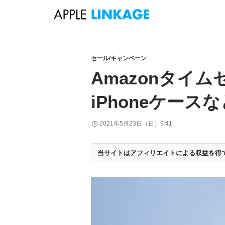
検
索
コ
ン
テ
セール/キャンペーン
ン
Amazonタイム
ツ
へ
iPhoneケー
ス
キ
2021年5月23日（日）9:41
ッ
プ
当サイトはアフィリエイトによる収益を得