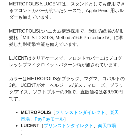
METROPOLISとLUCENTは、スタンドとしても使用でき
るフロントカバーが付いたケースで、Apple Pencil用ホル
ダーも備えています。
METROPOLISはハニカム構造採用で、米国防総省のMIL
規格「MIL-STD-810G, Method 516.6 Procedure IV」に準
拠した耐衝撃性能を備えています。
LUCENTはクリアケースで、フロントカバーにはプログ
レッシブマイクロドットパターン柄が施されています。
カラーはMETROPOLISがブラック、マグマ、コバルトの
3色、UCENTがオーベルジーヌ/ダスティローズ、ブラッ
ク/アイス、ソフトブルーの3色で、直販価格は各9,900円
です。
METROPOLIS
［
プリンストンダイレクト
、
楽天
市場
、
PayPayモール
］
LUCENT
［
プリンストンダイレクト
、
楽天市場
］