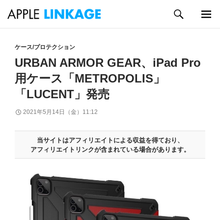
検
索
メイン
コ
メニュ
ン
ケース/プロテクション
ー
テ
URBAN ARMOR GEAR、iPad Pro
ン
用ケース「METROPOLIS」
ツ
へ
「LUCENT」発売
ス
キ
2021年5月14日（金）11:12
ッ
プ
当サイトはアフィリエイトによる収益を得ており、
アフィリエイトリンクが含まれている場合があります。