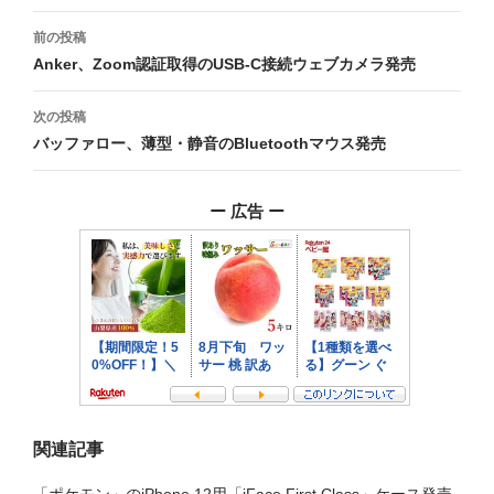
投
前の投稿
稿
Anker、Zoom認証取得のUSB-C接続ウェブカメラ発売
ナ
次の投稿
ビ
バッファロー、薄型・静音のBluetoothマウス発売
ゲ
ー 広告 ー
ー
シ
ョ
ン
関連記事