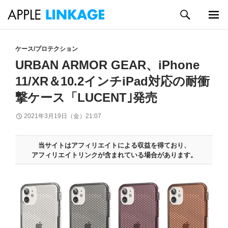
検
索
メイン
コ
メニュ
ン
ケース/プロテクション
ー
テ
URBAN ARMOR GEAR、iPhone
ン
11/XR＆10.2インチiPad対応の耐衝
ツ
へ
撃ケース「LUCENT｣発売
ス
キ
2021年3月19日（金）21:07
ッ
プ
当サイトはアフィリエイトによる収益を得ており、
アフィリエイトリンクが含まれている場合があります。