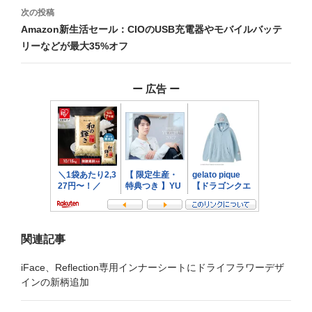
ビ
次の投稿
Amazon新生活セール：CIOのUSB充電器やモバイルバッテ
ゲ
リーなどが最大35%オフ
ー
シ
ー 広告 ー
ョ
ン
関連記事
iFace、Reflection専用インナーシートにドライフラワーデザ
インの新柄追加