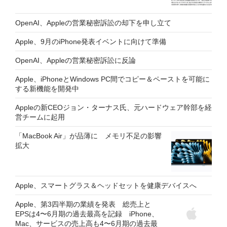
OpenAI、Appleの営業秘密訴訟の却下を申し立て
Apple、9月のiPhone発表イベントに向けて準備
OpenAI、Appleの営業秘密訴訟に反論
Apple、iPhoneとWindows PC間でコピー＆ペーストを可能に
する新機能を開発中
Appleの新CEOジョン・ターナス氏、元ハードウェア幹部を経
営チームに起用
「MacBook Air」が品薄に メモリ不足の影響
拡大
Apple、スマートグラス＆ヘッドセットを健康デバイスへ
Apple、第3四半期の業績を発表 総売上と
EPSは4〜6月期の過去最高を記録 iPhone、
Mac、サービスの売上高も4〜6月期の過去最