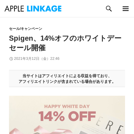
検
索
メイン
コ
メニュ
ン
セール/キャンペーン
ー
テ
Spigen、14%オフのホワイトデー
ン
セール開催
ツ
へ
2021年3月12日（金）22:46
ス
キ
ッ
当サイトはアフィリエイトによる収益を得ており、
プ
アフィリエイトリンクが含まれている場合があります。