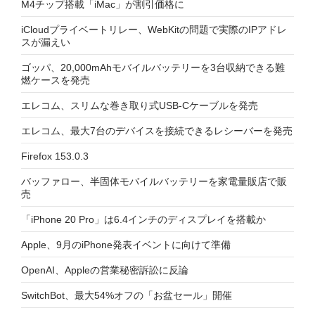
M4チップ搭載「iMac」が割引価格に
iCloudプライベートリレー、WebKitの問題で実際のIPアドレ
スが漏えい
ゴッパ、20,000mAhモバイルバッテリーを3台収納できる難
燃ケースを発売
エレコム、スリムな巻き取り式USB-Cケーブルを発売
エレコム、最大7台のデバイスを接続できるレシーバーを発売
Firefox 153.0.3
バッファロー、半固体モバイルバッテリーを家電量販店で販
売
「iPhone 20 Pro」は6.4インチのディスプレイを搭載か
Apple、9月のiPhone発表イベントに向けて準備
OpenAI、Appleの営業秘密訴訟に反論
SwitchBot、最大54%オフの「お盆セール」開催