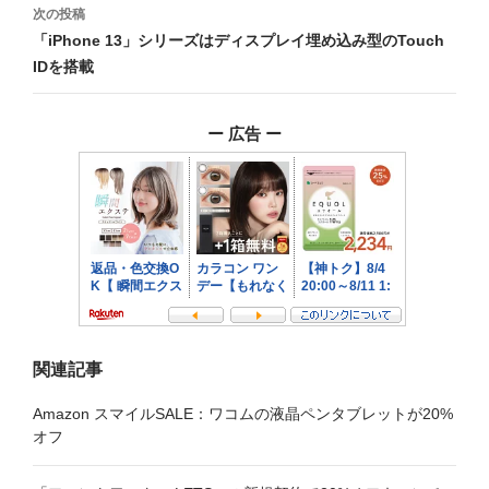
ナ
次の投稿
ビ
「iPhone 13」シリーズはディスプレイ埋め込み型のTouch
IDを搭載
ゲ
ー
ー 広告 ー
シ
ョ
ン
関連記事
Amazon スマイルSALE：ワコムの液晶ペンタブレットが20%
オフ