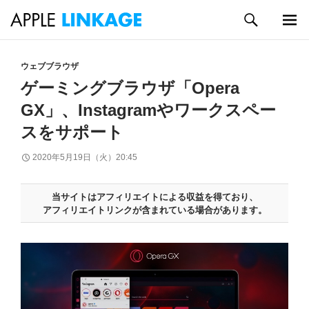
検
索
メイン
コ
メニュ
ン
ウェブブラウザ
ー
テ
ゲーミングブラウザ「Opera
ン
GX」、Instagramやワークスペー
ツ
へ
スをサポート
ス
キ
2020年5月19日（火）20:45
ッ
プ
当サイトはアフィリエイトによる収益を得ており、
アフィリエイトリンクが含まれている場合があります。