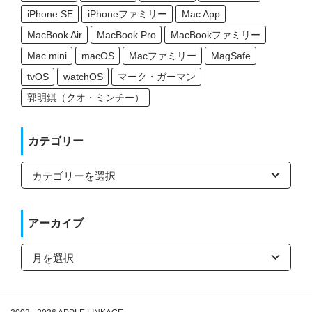
iPhone SE
iPhoneファミリー
Mac App
MacBook Air
MacBook Pro
MacBookファミリー
Mac mini
macOS
Macファミリー
MagSafe
tvOS
watchOS
マーク・ガーマン
郭明錤（クオ・ミンチー）
カテゴリー
カ
テ
ゴ
リ
ー
アーカイブ
ア
ー
カ
イ
ブ