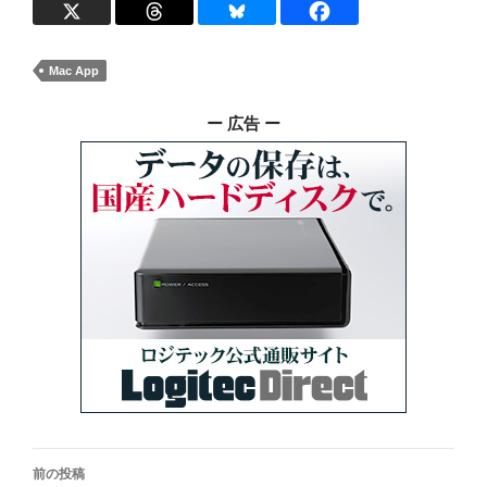
Mac App
ー 広告 ー
投
前の投稿