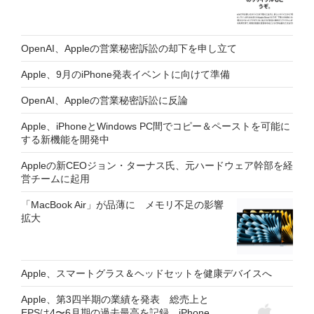
OpenAI、Appleの営業秘密訴訟の却下を申し立て
Apple、9月のiPhone発表イベントに向けて準備
OpenAI、Appleの営業秘密訴訟に反論
Apple、iPhoneとWindows PC間でコピー＆ペーストを可能に
する新機能を開発中
Appleの新CEOジョン・ターナス氏、元ハードウェア幹部を経
営チームに起用
「MacBook Air」が品薄に メモリ不足の影響
拡大
Apple、スマートグラス＆ヘッドセットを健康デバイスへ
Apple、第3四半期の業績を発表 総売上と
EPSは4〜6月期の過去最高を記録 iPhone、