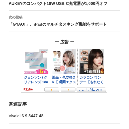
稿
AUKEYのコンパクト18W USB-C充電器が1,000円オフ
ナ
次の投稿
ビ
「GYAO!」、iPadのマルチタスキング機能をサポート
ゲ
ー 広告 ー
ー
シ
ョ
ン
関連記事
Vivaldi 6.9.3447.48