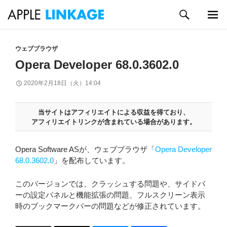
検
索
メイン
コ
メニュ
ン
ウェブブラウザ
ー
テ
Opera Developer 68.0.3602.0
ン
ツ
2020年2月18日（火）14:04
へ
ス
キ
当サイトはアフィリエイトによる収益を得ており、
アフィリエイトリンクが含まれている場合があります。
ッ
プ
Opera Software ASが、ウェブブラウザ「
Opera Developer
68.0.3602.0
」を配布しています。
このバージョンでは、クラッシュする問題や、サイドバ
ーの設定パネルと機能拡張の問題、フルスクリーン表示
時のブックマークバーの問題などが修正されています。