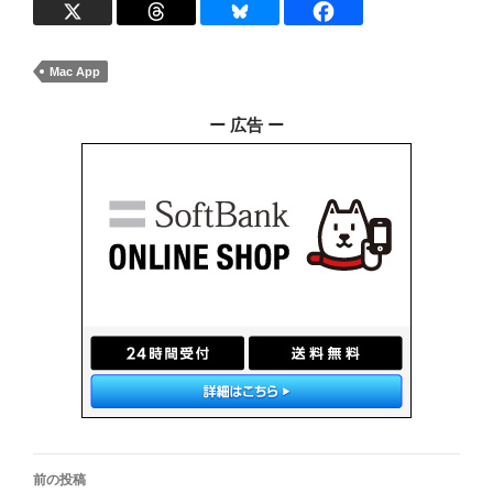
Mac App
ー 広告 ー
投
前の投稿