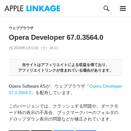
検
索
メイン
コ
メニュ
ン
ウェブブラウザ
ー
テ
Opera Developer 67.0.3564.0
ン
ツ
2020年1月11日（土）16:11
へ
ス
キ
当サイトはアフィリエイトによる収益を得ており、
アフィリエイトリンクが含まれている場合があります。
ッ
プ
Opera Software ASが、ウェブブラウザ「
Opera Developer
67.0.3564.0
」を配布しています。
このバージョンでは、クラッシュする問題や、ダークモ
ード時の表示の不具合、ブックマークバーのフォルダの
ドロップダウン表示の問題などが修正されています。