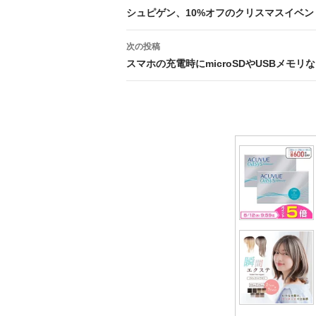
稿
シュピゲン、10%オフのクリスマスイベン
ナ
次の投稿
ビ
スマホの充電時にmicroSDやUSBメモリなど
ゲ
ー
シ
ョ
ン