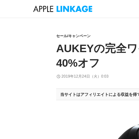
検
索
コ
ン
テ
セール/キャンペーン
ン
AUKEYの完全
ツ
へ
40%オフ
ス
キ
2019年12月24日（火）0:03
ッ
プ
当サイトはアフィリエイトによる収益を得