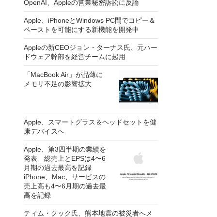
OpenAI、Appleの営業秘密訴訟に反論
Apple、iPhoneとWindows PC間でコピー＆
ペーストを可能にする新機能を開発中
Appleの新CEOジョン・ターナス氏、元ハー
ドウェア幹部を経営チームに起用
「MacBook Air」が品薄に
メモリ不足の影響拡大
Apple、スマートグラス＆ヘッドセットを健
康デバイスへ
Apple、第3四半期の業績を
発表 総売上とEPSは4〜6
月期の過去最高を記録
iPhone、Mac、サービスの
売上高も4〜6月期の過去最
高を記録
ティム・クック氏、熊本地震の被災者へメ