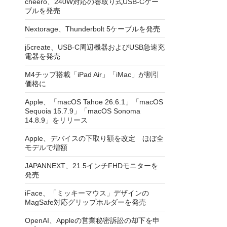
cheero、240W対応の巻取り式USB-Cケー
ブルを発売
Nextorage、Thunderbolt 5ケーブルを発売
j5create、USB-C周辺機器およびUSB急速充
電器を発売
M4チップ搭載「iPad Air」「iMac」が割引
価格に
Apple、「macOS Tahoe 26.6.1」「macOS
Sequoia 15.7.9」「macOS Sonoma
14.8.9」をリリース
Apple、デバイスの下取り額を改定 ほぼ全
モデルで増額
JAPANNEXT、21.5インチFHDモニターを
発売
iFace、「ミッキーマウス」デザインの
MagSafe対応グリップホルダーを発売
OpenAI、Appleの営業秘密訴訟の却下を申