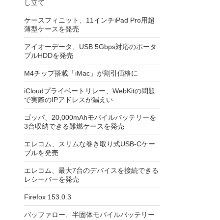
し立て
ケースフィニット、11インチiPad Pro用超
薄型ケースを発売
アイオーデータ、USB 5Gbps対応のポータ
ブルHDDを発売
M4チップ搭載「iMac」が割引価格に
iCloudプライベートリレー、WebKitの問題
で実際のIPアドレスが漏えい
ゴッパ、20,000mAhモバイルバッテリーを
3台収納できる難燃ケースを発売
エレコム、スリムな巻き取り式USB-Cケー
ブルを発売
エレコム、最大7台のデバイスを接続できる
レシーバーを発売
Firefox 153.0.3
バッファロー、半固体モバイルバッテリー