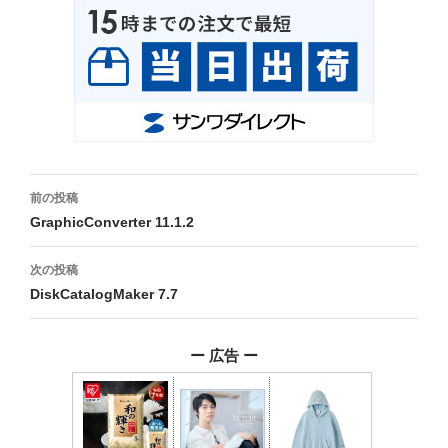
投
前の投稿
稿
GraphicConverter 11.1.2
ナ
次の投稿
ビ
DiskCatalogMaker 7.7
ゲ
ー 広告 ー
ー
シ
ョ