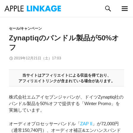
検
索
メイン
コ
メニュ
ン
セール/キャンペーン
ー
テ
Zynaptiqのバンドル製品が50%オ
ン
フ
ツ
へ
2019年12月21日（土）17:03
ス
キ
ッ
当サイトはアフィリエイトによる収益を得ており、
プ
アフィリエイトリンクが含まれている場合があります。
株式会社エムアイセブンジャパンが、ドイツZynaptiq社の
バンドル製品を50%オフで提供する「Winter Promo」を
実施しています。
オーディオプロセッサーバンドル「
ZAP II
」が72,000円
（通常150,740円）、オーディオ補正&エンハンスバンド