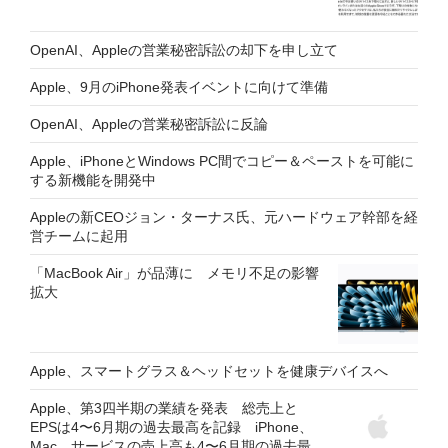
OpenAI、Appleの営業秘密訴訟の却下を申し立て
Apple、9月のiPhone発表イベントに向けて準備
OpenAI、Appleの営業秘密訴訟に反論
Apple、iPhoneとWindows PC間でコピー＆ペーストを可能に
する新機能を開発中
Appleの新CEOジョン・ターナス氏、元ハードウェア幹部を経
営チームに起用
「MacBook Air」が品薄に メモリ不足の影響
拡大
Apple、スマートグラス＆ヘッドセットを健康デバイスへ
Apple、第3四半期の業績を発表 総売上と
EPSは4〜6月期の過去最高を記録 iPhone、
Mac、サービスの売上高も4〜6月期の過去最