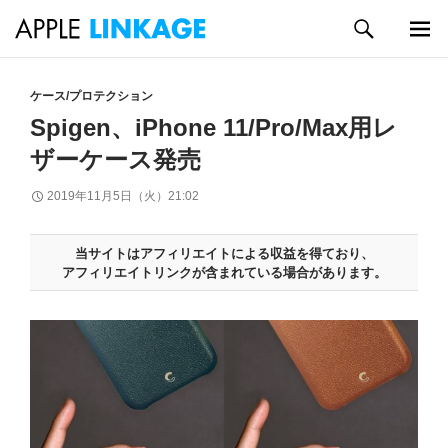
検
索
メイン
コ
メニュ
ン
ケース/プロテクション
ー
テ
Spigen、iPhone 11/Pro/Max用レ
ン
ザーケース発売
ツ
へ
2019年11月5日（火）21:02
ス
キ
ッ
当サイトはアフィリエイトによる収益を得ており、
プ
アフィリエイトリンクが含まれている場合があります。