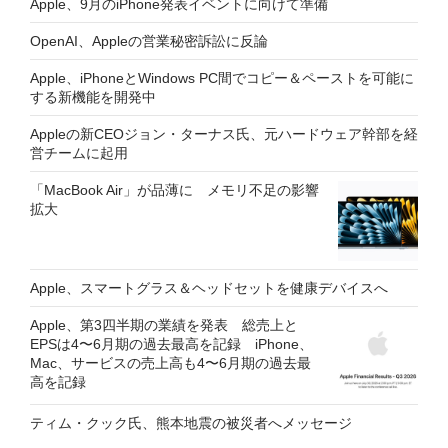
Apple、9月のiPhone発表イベントに向けて準備
OpenAI、Appleの営業秘密訴訟に反論
Apple、iPhoneとWindows PC間でコピー＆ペーストを可能に
する新機能を開発中
Appleの新CEOジョン・ターナス氏、元ハードウェア幹部を経
営チームに起用
「MacBook Air」が品薄に メモリ不足の影響
拡大
Apple、スマートグラス＆ヘッドセットを健康デバイスへ
Apple、第3四半期の業績を発表 総売上と
EPSは4〜6月期の過去最高を記録 iPhone、
Mac、サービスの売上高も4〜6月期の過去最
高を記録
ティム・クック氏、熊本地震の被災者へメッセージ