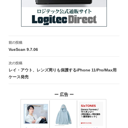
投
前の投稿
稿
VueScan 9.7.06
ナ
次の投稿
ビ
レイ・アウト、レンズ周りも保護するiPhone 11/Pro/Max用
ケース発売
ゲ
ー
ー 広告 ー
シ
ョ
ン