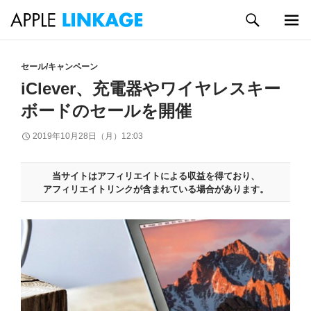
検
索
メイン
コ
メニュ
ン
セール/キャンペーン
ー
テ
iClever、充電器やワイヤレスキー
ン
ボードのセールを開催
ツ
へ
2019年10月28日（月）12:03
ス
キ
ッ
当サイトはアフィリエイトによる収益を得ており、
プ
アフィリエイトリンクが含まれている場合があります。