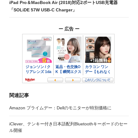
ビ
iPad Pro＆MacBook Air (2018)対応2ポートUSB充電器
「SOLiDE 57W USB-C Charger」
ゲ
ー
ー 広告 ー
シ
ョ
ン
関連記事
Amazon プライムデー：Dellのモニターが特別価格に
iClever、テンキー付き日本語配列Bluetoothキーボードのセー
ル開催