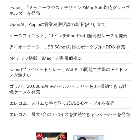
iFace、「ミッキーマウス」デザインのMagSafe対応グリップ
ホルダーを発売
OpenAI、Appleの営業秘密訴訟の却下を申し立て
ケースフィニット、11インチiPad Pro用超薄型ケースを発売
アイオーデータ、USB 5Gbps対応のポータブルHDDを発売
M4チップ搭載「iMac」が割引価格に
iCloudプライベートリレー、WebKitの問題で実際のIPアドレ
スが漏えい
ゴッパ、20,000mAhモバイルバッテリーを3台収納できる難
燃ケースを発売
エレコム、スリムな巻き取り式USB-Cケーブルを発売
エレコム、最大7台のデバイスを接続できるレシーバーを発売