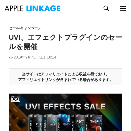
検
索
メイン
コ
メニュ
ン
セール/キャンペーン
ー
テ
UVI、エフェクトプラグインのセー
ン
ルを開催
ツ
へ
2019年9月7日（土）18:14
ス
キ
ッ
当サイトはアフィリエイトによる収益を得ており、
プ
アフィリエイトリンクが含まれている場合があります。