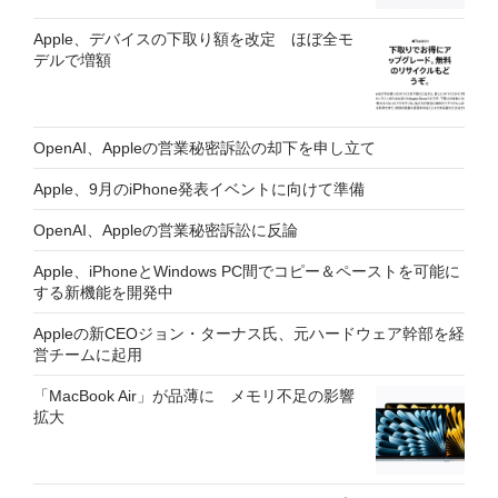
Apple、デバイスの下取り額を改定 ほぼ全モ
デルで増額
OpenAI、Appleの営業秘密訴訟の却下を申し立て
Apple、9月のiPhone発表イベントに向けて準備
OpenAI、Appleの営業秘密訴訟に反論
Apple、iPhoneとWindows PC間でコピー＆ペーストを可能に
する新機能を開発中
Appleの新CEOジョン・ターナス氏、元ハードウェア幹部を経
営チームに起用
「MacBook Air」が品薄に メモリ不足の影響
拡大