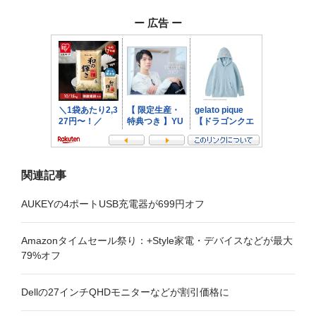
ゲ
ー 広告 ー
ー
シ
ョ
ン
関連記事
AUKEYの4ポートUSB充電器が699円オフ
Amazonタイムセール祭り：+Style家電・デバイスなどが最大
79%オフ
Dellの27インチQHDモニターなどが割引価格に