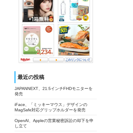
最近の投稿
JAPANNEXT、21.5インチFHDモニターを
発売
iFace、「ミッキーマウス」デザインの
MagSafe対応グリップホルダーを発売
OpenAI、Appleの営業秘密訴訟の却下を申
し立て