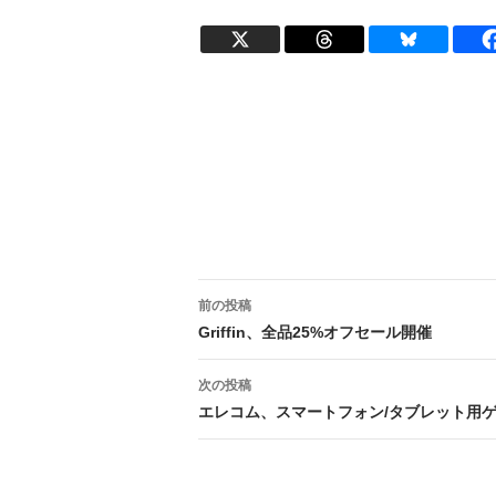
投
前の投稿
稿
Griffin、全品25%オフセール開催
ナ
次の投稿
ビ
エレコム、スマートフォン/タブレット用
ゲ
ー