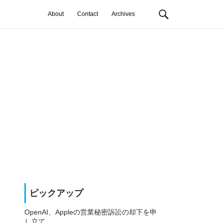
About
Contact
Archives
ピックアップ
OpenAI、Appleの営業秘密訴訟の却下を申
し立て