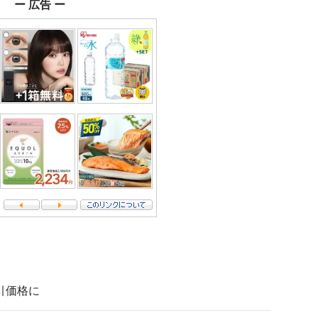
ー 広告 ー
割引価格に