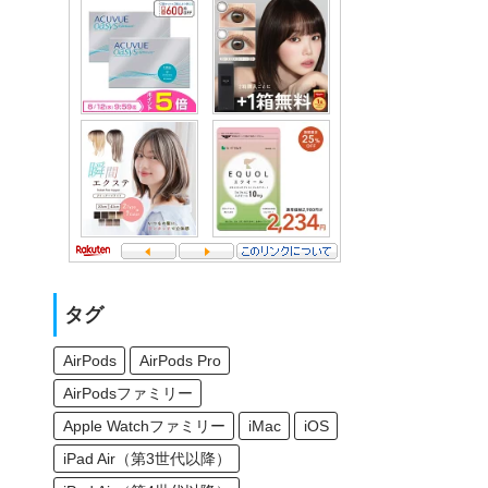
タグ
AirPods
AirPods Pro
AirPodsファミリー
Apple Watchファミリー
iMac
iOS
iPad Air（第3世代以降）