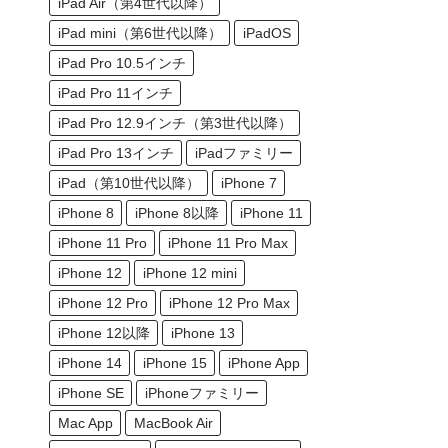
iPad Air（第4世代以降）
iPad mini（第6世代以降）
iPadOS
iPad Pro 10.5インチ
iPad Pro 11インチ
iPad Pro 12.9インチ（第3世代以降）
iPad Pro 13インチ
iPadファミリー
iPad（第10世代以降）
iPhone 7
iPhone 8
iPhone 8以降
iPhone 11
iPhone 11 Pro
iPhone 11 Pro Max
iPhone 12
iPhone 12 mini
iPhone 12 Pro
iPhone 12 Pro Max
iPhone 12以降
iPhone 13
iPhone 14
iPhone 15
iPhone App
iPhone SE
iPhoneファミリー
Mac App
MacBook Air