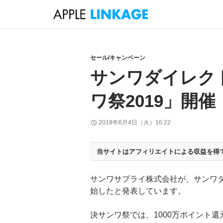
検
索
コ
ン
テ
セール/キャンペーン
ン
サンワダイレク
ツ
へ
ワ祭2019」開催
ス
キ
2019年6月4日（火）16:22
ッ
プ
当サイトはアフィリエイトによる収益を得
サンワサプライ株式会社が、サンワ
始したと発表しています。
決サンワ祭では、1000万ポイント