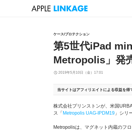
検
索
コ
ン
テ
ケース/プロテクション
ン
第5世代iPad m
ツ
へ
Metropolis」発
ス
キ
2019年5月10日（金）17:01
ッ
プ
当サイトはアフィリエイトによる収益を得
株式会社プリンストンが、米国URBAN A
ス「
Metropolis UAG-IPDM19
」シリ
Metropolisは、マグネット内蔵