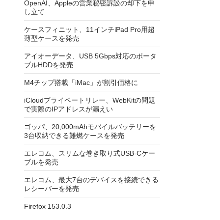
OpenAI、Appleの営業秘密訴訟の却下を申
し立て
ケースフィニット、11インチiPad Pro用超
薄型ケースを発売
アイオーデータ、USB 5Gbps対応のポータ
ブルHDDを発売
M4チップ搭載「iMac」が割引価格に
iCloudプライベートリレー、WebKitの問題
で実際のIPアドレスが漏えい
ゴッパ、20,000mAhモバイルバッテリーを
3台収納できる難燃ケースを発売
エレコム、スリムな巻き取り式USB-Cケー
ブルを発売
エレコム、最大7台のデバイスを接続できる
レシーバーを発売
Firefox 153.0.3