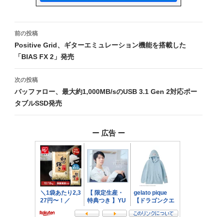
投
前の投稿
稿
Positive Grid、ギターエミュレーション機能を搭載した
「BIAS FX 2」発売
ナ
ビ
次の投稿
バッファロー、最大約1,000MB/sのUSB 3.1 Gen 2対応ポー
ゲ
タブルSSD発売
ー
シ
ー 広告 ー
ョ
ン