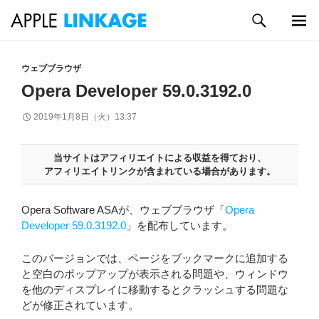
検
索
メイン
コ
メニュ
ン
ウェブブラウザ
ー
テ
Opera Developer 59.0.3192.0
ン
ツ
2019年1月8日（火）13:37
へ
ス
キ
当サイトはアフィリエイトによる収益を得ており、
アフィリエイトリンクが含まれている場合があります。
ッ
プ
Opera Software ASAが、ウェブブラウザ「
Opera
Developer 59.0.3192.0
」を配布しています。
このバージョンでは、ページをブックマークに追加する
と空白のポップアップが表示される問題や、ウィンドウ
を他のディスプレイに移動するとクラッシュする問題な
どが修正されています。