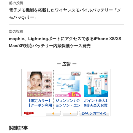
投
前の投稿
稿
電子メモ機能を搭載したワイヤレスモバイルバッテリー「メ
モバッQiリー」
ナ
ビ
次の投稿
mophie、LightningポートにアクセスできるiPhone XS/XS
ゲ
Max/XR対応バッテリー内蔵保護ケース発売
ー
シ
ー 広告 ー
ョ
ン
関連記事