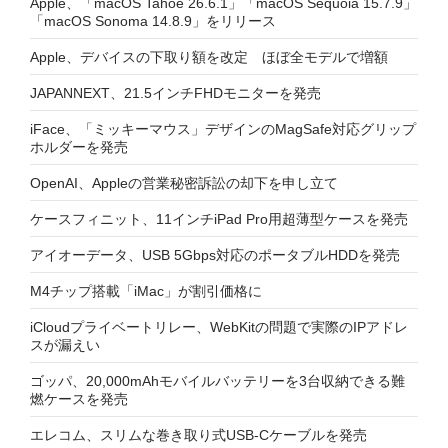
Apple、「macOS Tahoe 26.6.1」「macOS Sequoia 15.7.9」
「macOS Sonoma 14.8.9」をリリース
Apple、デバイスの下取り額を改定 ほぼ全モデルで増額
JAPANNEXT、21.5インチFHDモニターを発売
iFace、「ミッキーマウス」デザインのMagSafe対応グリップ
ホルダーを発売
OpenAI、Appleの営業秘密訴訟の却下を申し立て
ケースフィニット、11インチiPad Pro用超薄型ケースを発売
アイオーデータ、USB 5Gbps対応のポータブルHDDを発売
M4チップ搭載「iMac」が割引価格に
iCloudプライベートリレー、WebKitの問題で実際のIPアドレ
スが漏えい
ゴッパ、20,000mAhモバイルバッテリーを3台収納できる難
燃ケースを発売
エレコム、スリムな巻き取り式USB-Cケーブルを発売