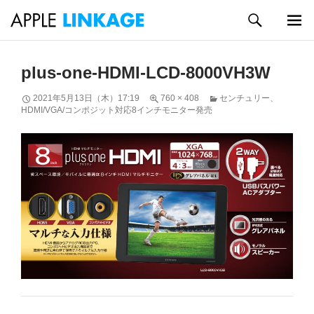
検
索
メイン
コ
メニュ
ン
plus-one-HDMI-LCD-8000VH3W
ー
テ
ン
2021年5月13日（木）17:19
760 × 408
センチュリー、
ツ
HDMI/VGA/コンポジット対応8インチモニター発売
へ
ス
キ
ッ
プ