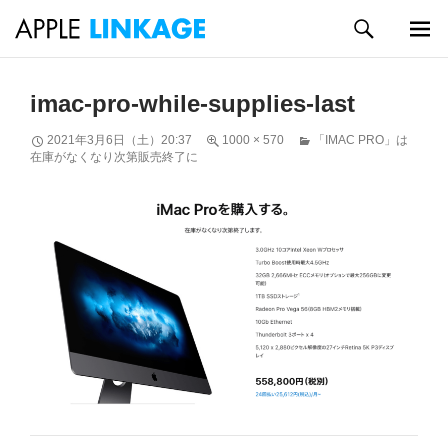
検
索
メイン
コ
メニュ
ン
imac-pro-while-supplies-last
ー
テ
ン
2021年3月6日（土）20:37
1000 × 570
「IMAC PRO」は
ツ
在庫がなくなり次第販売終了に
へ
ス
キ
ッ
プ