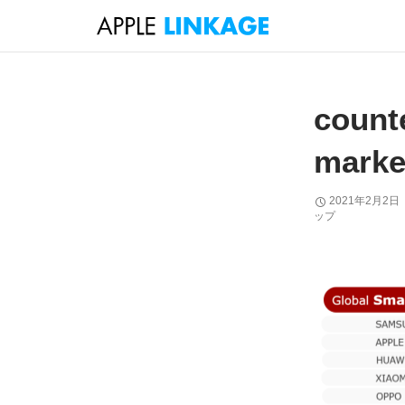
検
索
コ
ン
テ
count
ン
ツ
marke
へ
ス
2021年2月2日
キ
ップ
ッ
プ