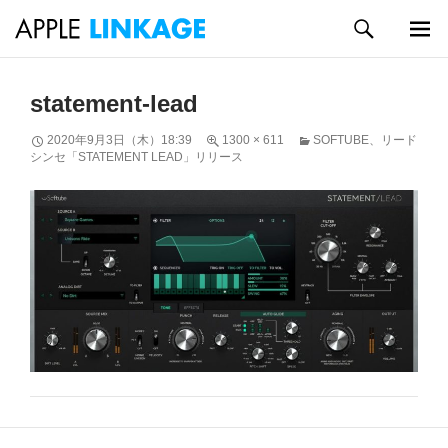
検
索
メイン
コ
メニュ
ン
statement-lead
ー
テ
ン
2020年9月3日（木）18:39
1300 × 611
SOFTUBE、リード
ツ
シンセ「STATEMENT LEAD」リリース
へ
ス
キ
ッ
プ