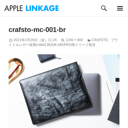
検
索
メイン
コ
メニュ
ン
crafsto-mc-001-br
ー
テ
ン
2021年2月26日（金）11:26
1200 × 800
CRAFSTO、ブラ
ツ
イドルレザー採用のMACBOOK AIR/PRO用スリーブ発売
へ
ス
キ
ッ
プ